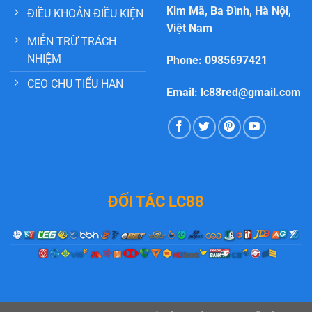
Kim Mã, Ba Đình, Hà Nội,
ĐIỀU KHOẢN ĐIỀU KIỆN
Việt Nam
MIỄN TRỪ TRÁCH
NHIỆM
Phone: 0985697421
CEO CHU TIỂU HAN
Email:
lc88red@gmail.com
ĐỐI TÁC LC88