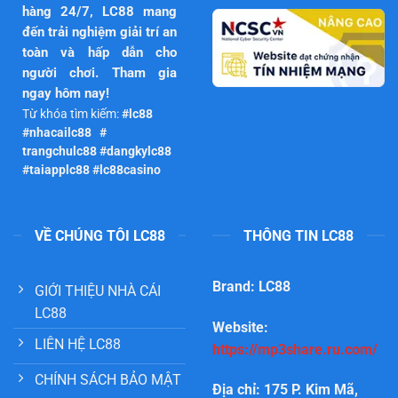
hàng 24/7, LC88 mang
đến trải nghiệm giải trí an
toàn và hấp dẫn cho
người chơi. Tham gia
ngay hôm nay!
Từ khóa tìm kiếm:
#lc88
#nhacailc88 #
trangchulc88 #dangkylc88
#taiapplc88 #lc88casino
VỀ CHÚNG TÔI LC88
THÔNG TIN LC88
Brand: LC88
GIỚI THIỆU NHÀ CÁI
LC88
Website:
LIÊN HỆ LC88
https://mp3share.ru.com/
CHÍNH SÁCH BẢO MẬT
Địa chỉ: 175 P. Kim Mã,