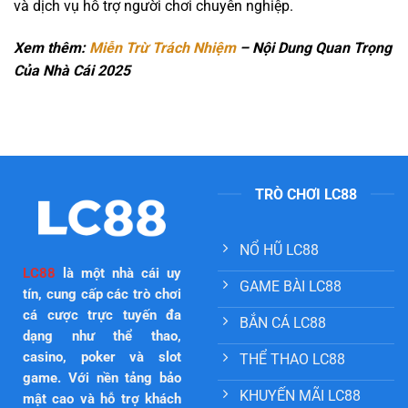
và dịch vụ hỗ trợ người chơi chuyên nghiệp.
Xem thêm:
Miễn Trừ Trách Nhiệm
– Nội Dung Quan Trọng
Của Nhà Cái 2025
TRÒ CHƠI LC88
NỔ HŨ LC88
LC88
là một nhà cái uy
GAME BÀI LC88
tín, cung cấp các trò chơi
cá cược trực tuyến đa
BẮN CÁ LC88
dạng như thể thao,
casino, poker và slot
THỂ THAO LC88
game. Với nền tảng bảo
KHUYẾN MÃI LC88
mật cao và hỗ trợ khách