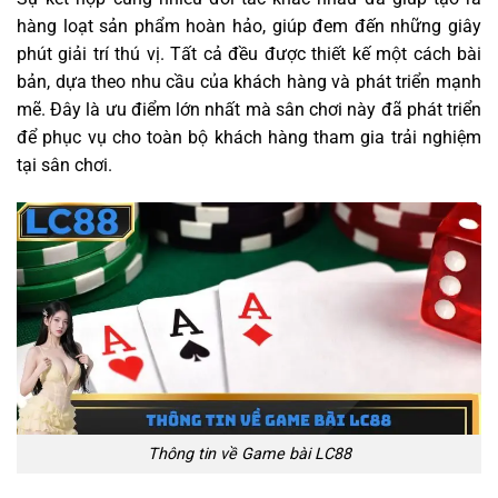
hàng loạt sản phẩm hoàn hảo, giúp đem đến những giây
phút giải trí thú vị. Tất cả đều được thiết kế một cách bài
bản, dựa theo nhu cầu của khách hàng và phát triển mạnh
mẽ. Đây là ưu điểm lớn nhất mà sân chơi này đã phát triển
để phục vụ cho toàn bộ khách hàng tham gia trải nghiệm
tại sân chơi.
Thông tin về Game bài LC88