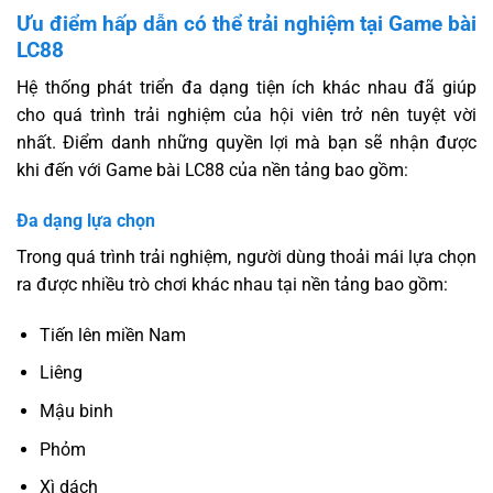
Ưu điểm hấp dẫn có thể trải nghiệm tại Game bài
LC88
Hệ thống phát triển đa dạng tiện ích khác nhau đã giúp
cho quá trình trải nghiệm của hội viên trở nên tuyệt vời
nhất. Điểm danh những quyền lợi mà bạn sẽ nhận được
khi đến với Game bài LC88 của nền tảng bao gồm:
Đa dạng lựa chọn
Trong quá trình trải nghiệm, người dùng thoải mái lựa chọn
ra được nhiều trò chơi khác nhau tại nền tảng bao gồm:
Tiến lên miền Nam
Liêng
Mậu binh
Phỏm
Xì dách