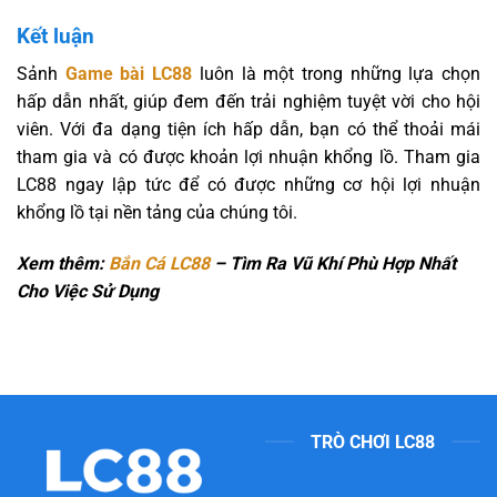
Kết luận
Sảnh
Game bài LC88
luôn là một trong những lựa chọn
hấp dẫn nhất, giúp đem đến trải nghiệm tuyệt vời cho hội
viên. Với đa dạng tiện ích hấp dẫn, bạn có thể thoải mái
tham gia và có được khoản lợi nhuận khổng lồ. Tham gia
LC88 ngay lập tức để có được những cơ hội lợi nhuận
khổng lồ tại nền tảng của chúng tôi.
Xem thêm:
Bắn Cá LC88
– Tìm Ra Vũ Khí Phù Hợp Nhất
Cho Việc Sử Dụng
TRÒ CHƠI LC88