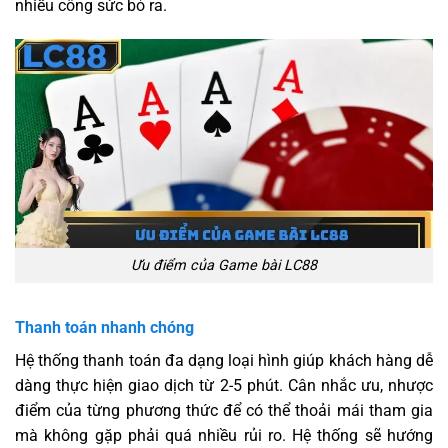
nhiều công sức bỏ ra.
Ưu điểm của Game bài LC88
Thanh toán nhanh chóng
Hệ thống thanh toán đa dạng loại hình giúp khách hàng dễ
dàng thực hiện giao dịch từ 2-5 phút. Cân nhắc ưu, nhược
điểm của từng phương thức để có thể thoải mái tham gia
mà không gặp phải quá nhiều rủi ro. Hệ thống sẽ hướng