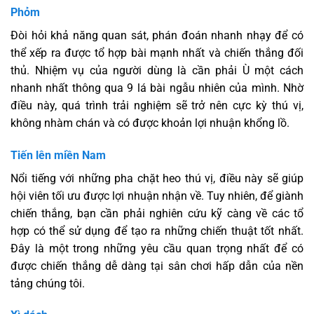
Phỏm
Đòi hỏi khả năng quan sát, phán đoán nhanh nhạy để có
thể xếp ra được tổ hợp bài mạnh nhất và chiến thắng đối
thủ. Nhiệm vụ của người dùng là cần phải Ù một cách
nhanh nhất thông qua 9 lá bài ngẫu nhiên của mình. Nhờ
điều này, quá trình trải nghiệm sẽ trở nên cực kỳ thú vị,
không nhàm chán và có được khoản lợi nhuận khổng lồ.
Tiến lên miền Nam
Nổi tiếng với những pha chặt heo thú vị, điều này sẽ giúp
hội viên tối ưu được lợi nhuận nhận về. Tuy nhiên, để giành
chiến thắng, bạn cần phải nghiên cứu kỹ càng về các tổ
hợp có thể sử dụng để tạo ra những chiến thuật tốt nhất.
Đây là một trong những yêu cầu quan trọng nhất để có
được chiến thắng dễ dàng tại sân chơi hấp dẫn của nền
tảng chúng tôi.