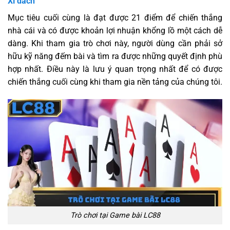
Xì dách
Mục tiêu cuối cùng là đạt được 21 điểm để chiến thắng
nhà cái và có được khoản lợi nhuận khổng lồ một cách dễ
dàng. Khi tham gia trò chơi này, người dùng cần phải sở
hữu kỹ năng đếm bài và tìm ra được những quyết định phù
hợp nhất. Điều này là lưu ý quan trọng nhất để có được
chiến thắng cuối cùng khi tham gia nền tảng của chúng tôi.
Trò chơi tại Game bài LC88