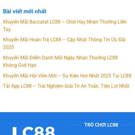
Bài viết mới nhất
Khuyến Mãi Baccarat LC88 – Chơi Hay Nhận Thưởng Liền
Tay
Khuyến Mãi Hoàn Trả LC88 – Cập Nhật Thông Tin Ưu Đãi
2025
Khuyến Mãi Điểm Danh Mỗi Ngày Nhận Thưởng LC88
Không Giới Hạn
Khuyến Mãi Hội Viên Mới – Sự Kiện Hot Nhất 2025 Tại LC88
Tải App LC88 – Trải Nghiệm Giải Trí An Toàn, Tiện Lợi Nhất
TRÒ CHƠI LC88