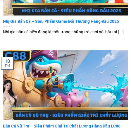
Nhị Gia Bắn Cá – Siêu Phẩm Game Đổi Thưởng Hàng Đầu 2025
Nhị gia bắn cá hiện đang là một trong những trò chơi nổi bật tại [...]
10
Th9
Bắn Cá Vũ Trụ – Siêu Phẩm Giải Trí Chất Lượng Hàng Đầu LC88