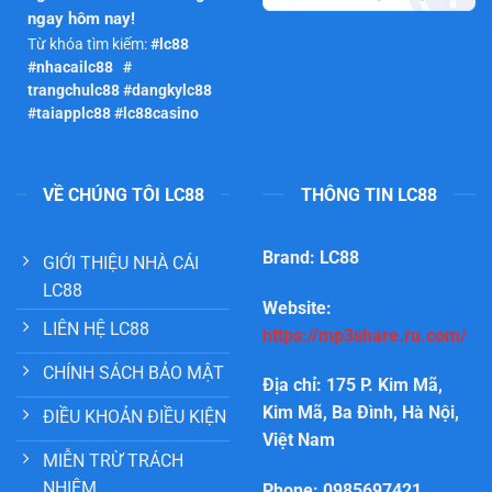
ngay hôm nay!
Từ khóa tìm kiếm:
#lc88
#nhacailc88 #
trangchulc88 #dangkylc88
#taiapplc88 #lc88casino
VỀ CHÚNG TÔI LC88
THÔNG TIN LC88
Brand: LC88
GIỚI THIỆU NHÀ CÁI
LC88
Website:
LIÊN HỆ LC88
https://mp3share.ru.com/
CHÍNH SÁCH BẢO MẬT
Địa chỉ: 175 P. Kim Mã,
Kim Mã, Ba Đình, Hà Nội,
ĐIỀU KHOẢN ĐIỀU KIỆN
Việt Nam
MIỄN TRỪ TRÁCH
NHIỆM
Phone: 0985697421