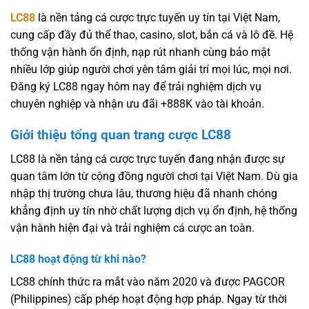
LC88
là nền tảng cá cược trực tuyến uy tín tại Việt Nam,
cung cấp đầy đủ thể thao, casino, slot, bắn cá và lô đề. Hệ
thống vận hành ổn định, nạp rút nhanh cùng bảo mật
nhiều lớp giúp người chơi yên tâm giải trí mọi lúc, mọi nơi.
Đăng ký LC88 ngay hôm nay để trải nghiệm dịch vụ
chuyên nghiệp và nhận ưu đãi +888K vào tài khoản.
Giới thiệu tổng quan trang cược LC88
LC88 là nền tảng cá cược trực tuyến đang nhận được sự
quan tâm lớn từ cộng đồng người chơi tại Việt Nam. Dù gia
nhập thị trường chưa lâu, thương hiệu đã nhanh chóng
khẳng định uy tín nhờ chất lượng dịch vụ ổn định, hệ thống
vận hành hiện đại và trải nghiệm cá cược an toàn.
LC88 hoạt động từ khi nào?
LC88 chính thức ra mắt vào năm 2020 và được PAGCOR
(Philippines) cấp phép hoạt động hợp pháp. Ngay từ thời