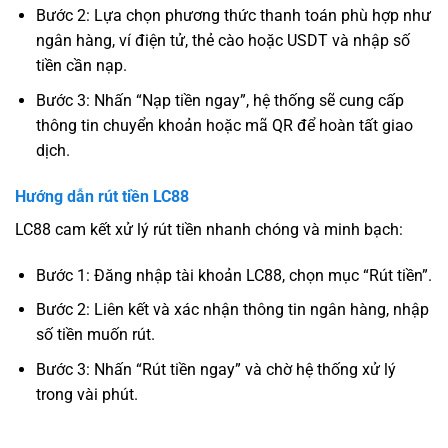
Bước 2: Lựa chọn phương thức thanh toán phù hợp như
ngân hàng, ví điện tử, thẻ cào hoặc USDT và nhập số
tiền cần nạp.
Bước 3: Nhấn “Nạp tiền ngay”, hệ thống sẽ cung cấp
thông tin chuyển khoản hoặc mã QR để hoàn tất giao
dịch.
Hướng dẫn rút tiền LC88
LC88 cam kết xử lý rút tiền nhanh chóng và minh bạch:
Bước 1: Đăng nhập tài khoản LC88, chọn mục “Rút tiền”.
Bước 2: Liên kết và xác nhận thông tin ngân hàng, nhập
số tiền muốn rút.
Bước 3: Nhấn “Rút tiền ngay” và chờ hệ thống xử lý
trong vài phút.