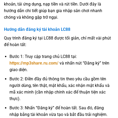
khoản, tải ứng dụng, nạp tiền và rút tiền. Dưới đây là
hướng dẫn chi tiết giúp bạn gia nhập sân chơi nhanh
chóng và không gặp trở ngại.
Hướng dẫn đăng ký tài khoản LC88
Quy trình đăng ký tại LC88 được tối giản, chỉ mất vài phút
để hoàn tất:
Bước 1: Truy cập trang chủ LC88 tại:
https://mp3share.ru.com/
và nhấn nút “Đăng ký” trên
giao diện.
Bước 2: Điền đầy đủ thông tin theo yêu cầu gồm tên
người dùng, tên thật, mật khẩu, xác nhận mật khẩu và
mã xác minh (cần nhập chính xác để thuận tiện xác
thực).
Bước 3: Nhấn “Đăng ký” để hoàn tất. Sau đó, đăng
nhập bằng tài khoản vừa tạo và bắt đầu trải nghiệm.