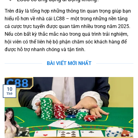
Trên đây là tổng hợp những thông tin quan trọng giúp bạn
hiểu rõ hơn về nhà cái LC88 – một trong những nền tảng
cá cược trực tuyến được quan tâm nhiều trong năm 2025.
Nếu còn bất kỳ thắc mắc nào trong quá trình trải nghiệm,
hội viên có thể liên hệ bộ phận chăm sóc khách hàng để
được hỗ trợ nhanh chóng và tận tình.
BÀI VIẾT MỚI NHẤT
10
Th9