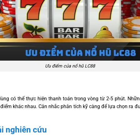
Ưu điểm của nổ hũ LC88
dùng có thể thực hiện thanh toán trong vòng từ 2-5 phút. Nh
 điểm khác nhau. Cân nhắc phân tích kỹ càng để lựa chọn ra đư
i nghiên cứu