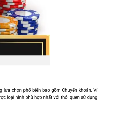
ững lựa chọn phổ biến bao gồm Chuyển khoản, Ví
ợc loại hình phù hợp nhất với thói quen sử dụng