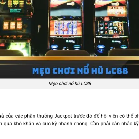
Mẹo chơi nổ hũ LC88
quả của các phần thưởng Jackpot trước đó để hội viên có thể ph
òn quá khó khăn và cực kỳ nhanh chóng. Cần phải cân nhắc kỹ