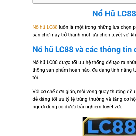
Nổ Hũ LC88
Nổ hũ LC88
luôn là một trong những lựa chọn ph
sân chơi này trở thành một lựa chọn tuyệt vời 
Nổ hũ LC88 và các thông tin
Nổ hũ LC88 được tối ưu hệ thống để tạo ra nhữ
thống sản phẩm hoàn hảo, đa dạng tính năng tuy
tôi.
Với cơ chế đơn giản, mỗi vòng quay thưởng đều s
dễ dàng tối ưu tỷ lệ trúng thưởng và tăng cơ h
người dùng có được trải nghiệm tuyệt vời.