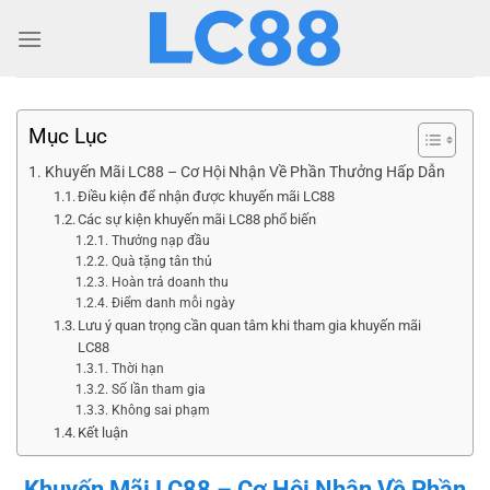
Mục Lục
Khuyến Mãi LC88 – Cơ Hội Nhận Về Phần Thưởng Hấp Dẫn
Điều kiện để nhận được khuyến mãi LC88
Các sự kiện khuyến mãi LC88 phổ biến
Thưởng nạp đầu
Quà tặng tân thủ
Hoàn trả doanh thu
Điểm danh mỗi ngày
Lưu ý quan trọng cần quan tâm khi tham gia khuyến mãi
LC88
Thời hạn
Số lần tham gia
Không sai phạm
Kết luận
Khuyến Mãi LC88 – Cơ Hội Nhận Về Phần