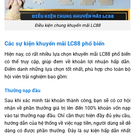
Điều kiện chung khuyến mãi LC88
Các sự kiện khuyến mãi LC88 phổ biến
Hiện nay, có rất nhiều lựa chọn khuyến mãi LC88 phổ biến
có thể truy cập, giúp đem về khoản lợi nhuận hấp dẫn.
Điểm danh những lựa chọn tốt nhất, phù hợp cho toàn bộ
hội viên trải nghiệm bao gồm:
Thưởng nạp đầu
Sau khi xác minh tài khoản thành công, bạn sẽ có cơ hội
nhận về phần thưởng giá trị lên đến 100% khoản vốn nạp
vào tại thưởng nạp đầu. Chỉ cần thực hiện đầy đủ yêu cầu,
hướng dẫn của hệ thống về việc nạp tiền, người dùng sẽ dễ
dàng có được phần thưởng. Đây là sự kiện hấp dẫn nhất