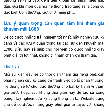
thưởng sẽ tăng cao, đem đến khoản lợi nhuận siêu hấp
dẫn. Đôi khi món quà mà hệ thống trao tặng sẽ là công cụ
đặc biệt, Coin thưởng, lượt chơi miễn phí,…
Lưu ý quan trọng cần quan tâm khi tham gia
khuyến mãi LC88
Để có được những trải nghiệm tốt nhất, hãy nghiên cứu kỹ
càng về các lưu ý quan trọng tại các sự kiện khuyến mãi
LC88. Điều này sẽ giúp cho hội viên có được những giây
phút giải trí tốt nhất, không bị nhàm chán khi tham gia.
Thời hạn
Mỗi sự kiện đều sẽ có thời gian tham gia riêng biệt, cần
phải nghiên cứu kỹ càng để tránh việc bỏ lỡ phần thưởng.
Hệ thống sẽ từ chối trao thưởng cho bất kỳ hành vi tham
gia trước hoặc sau khung thời gian này để tạo sự công
bằng. Hãy nghiên cứu kỹ càng thông tin tại Website trang
chủ để có được những giây phút giải trí tuyệt vời, không