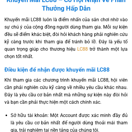
Thưởng Hấp Dẫn
Khuyến mãi LC88 luôn là điểm nhấn của sân chơi nhờ vào
sự chú ý của cộng đồng người dùng tham gia. Mỗi sự kiện
đều sẽ điểm khác biệt, đòi hỏi khách hàng phải nghiên cứu
kỹ càng trước khi tham gia để tránh bỏ lỡ. Đây là yếu tố
quan trọng giúp cho thương hiệu
LC88
trở thành một lựa
chọn tốt nhất.
Điều kiện để nhận được khuyến mãi LC88
Khi tham gia các chương trình khuyến mãi LC88, hội viên
cần phải nghiên cứu kỹ càng về nhiều yêu cầu khác nhau.
Đây là yêu cầu cơ bản nhất mà những sự kiện này đòi hỏi
và bạn cần phải thực hiện một cách chính xác.
Sở hữu tài khoản: Một Account được xác minh đầy đủ
là yêu cầu cơ bản nhất để người dùng thoải mái tham
gia, trải nghiệm tại nền tảng của chúng tôi.