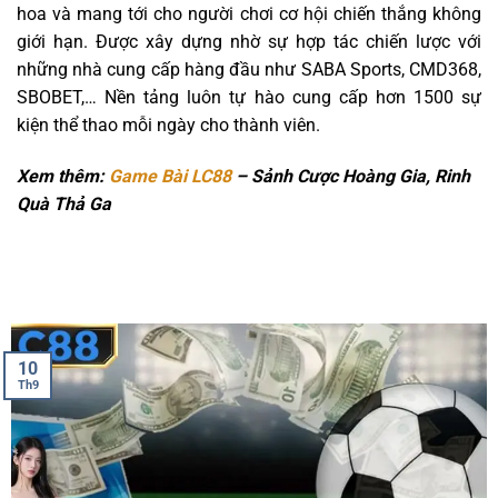
hoa và mang tới cho người chơi cơ hội chiến thắng không
giới hạn. Được xây dựng nhờ sự hợp tác chiến lược với
những nhà cung cấp hàng đầu như SABA Sports, CMD368,
SBOBET,… Nền tảng luôn tự hào cung cấp hơn 1500 sự
kiện thể thao mỗi ngày cho thành viên.
Xem thêm:
Game Bài LC88
– Sảnh Cược Hoàng Gia, Rinh
Quà Thả Ga
10
Th9