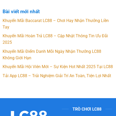
Bài viết mới nhất
Khuyến Mãi Baccarat LC88 – Chơi Hay Nhận Thưởng Liền
Tay
Khuyến Mãi Hoàn Trả LC88 – Cập Nhật Thông Tin Ưu Đãi
2025
Khuyến Mãi Điểm Danh Mỗi Ngày Nhận Thưởng LC88
Không Giới Hạn
Khuyến Mãi Hội Viên Mới – Sự Kiện Hot Nhất 2025 Tại LC88
Tải App LC88 – Trải Nghiệm Giải Trí An Toàn, Tiện Lợi Nhất
TRÒ CHƠI LC88