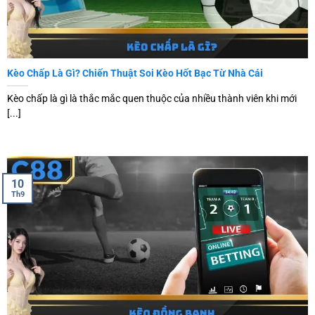
Kèo Chấp Là Gì? Chiến Thuật Soi Kèo Hốt Bạc Từ Nhà Cái
Kèo chấp là gì là thắc mắc quen thuộc của nhiều thành viên khi mới
[...]
10
Th9