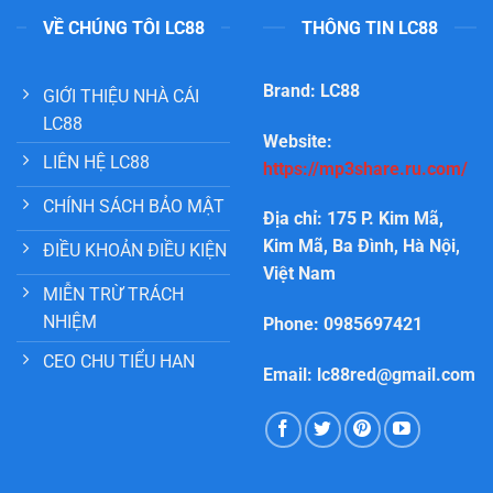
VỀ CHÚNG TÔI LC88
THÔNG TIN LC88
Brand: LC88
GIỚI THIỆU NHÀ CÁI
LC88
Website:
LIÊN HỆ LC88
https://mp3share.ru.com/
CHÍNH SÁCH BẢO MẬT
Địa chỉ: 175 P. Kim Mã,
Kim Mã, Ba Đình, Hà Nội,
ĐIỀU KHOẢN ĐIỀU KIỆN
Việt Nam
MIỄN TRỪ TRÁCH
NHIỆM
Phone: 0985697421
CEO CHU TIỂU HAN
Email:
lc88red@gmail.com