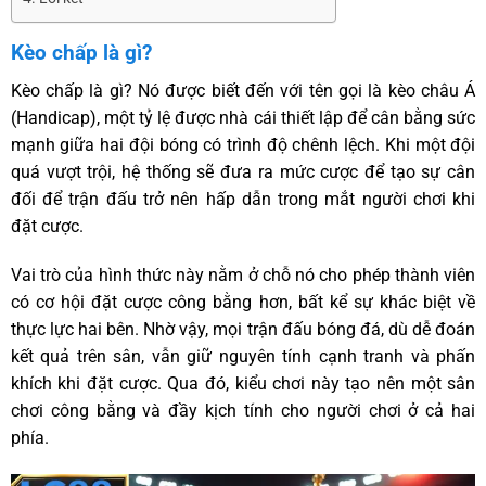
Kèo chấp là gì?
Kèo chấp là gì? Nó được biết đến với tên gọi là kèo châu Á
(Handicap), một tỷ lệ được nhà cái thiết lập để cân bằng sức
mạnh giữa hai đội bóng có trình độ chênh lệch. Khi một đội
quá vượt trội, hệ thống sẽ đưa ra mức cược để tạo sự cân
đối để trận đấu trở nên hấp dẫn trong mắt người chơi khi
đặt cược.
Vai trò của hình thức này nằm ở chỗ nó cho phép thành viên
có cơ hội đặt cược công bằng hơn, bất kể sự khác biệt về
thực lực hai bên. Nhờ vậy, mọi trận đấu bóng đá, dù dễ đoán
kết quả trên sân, vẫn giữ nguyên tính cạnh tranh và phấn
khích khi đặt cược. Qua đó, kiểu chơi này tạo nên một sân
chơi công bằng và đầy kịch tính cho người chơi ở cả hai
phía.