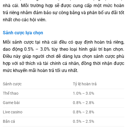
nhà cái. Mỗi trường hợp sẽ được cung cấp một mức hoàn
trả riêng nhằm đảm bảo sự công bằng và phân bổ ưu đãi tốt
nhất cho các hội viên.
Sảnh cược lựa chọn
Mỗi sảnh cược tại nhà cái đều có quy định hoàn trả riêng,
dao động 0.5% – 3.0% tùy theo loại hình giải trí bạn chọn.
Điều này giúp người chơi dễ dàng lựa chọn sảnh cược phù
hợp với sở thích và tài chính cá nhân, đồng thời nhận được
mức khuyến mãi hoàn trả tối ưu nhất.
Sảnh cược
Tỷ lệ hoàn trả
Thể thao
1.0% – 3.0%
Game bài
0.8% – 2.8%
Live casino
0.8% – 2.8%
Bắn cá
0.5% – 2.5%