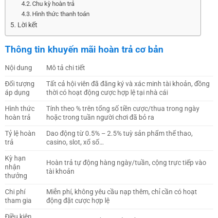
Chu kỳ hoàn trả
Hình thức thanh toán
Lời kết
Thông tin khuyến mãi hoàn trả cơ bản
Nội dung
Mô tả chi tiết
Đối tượng
Tất cả hội viên đã đăng ký và xác minh tài khoản, đồng
áp dụng
thời có hoạt động cược hợp lệ tại nhà cái
Hình thức
Tính theo % trên tổng số tiền cược/thua trong ngày
hoàn trả
hoặc trong tuần người chơi đã bỏ ra
Tỷ lệ hoàn
Dao động từ 0.5% – 2.5% tuỳ sản phẩm thể thao,
trả
casino, slot, xổ số…
Kỳ hạn
Hoàn trả tự động hàng ngày/tuần, cộng trực tiếp vào
nhận
tài khoản
thưởng
Chi phí
Miễn phí, không yêu cầu nạp thêm, chỉ cần có hoạt
tham gia
động đặt cược hợp lệ
Điều kiện