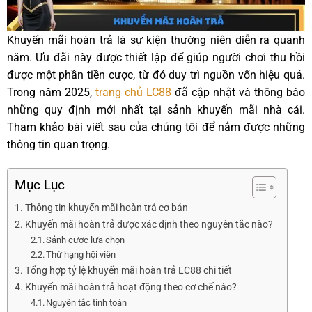
Khuyến mãi hoàn trả là sự kiện thường niên diễn ra quanh
năm. Ưu đãi này được thiết lập để giúp người chơi thu hồi
được một phần tiền cược, từ đó duy trì nguồn vốn hiệu quả.
Trong năm 2025,
trang chủ LC88
đã cập nhật và thông báo
những quy định mới nhất tại sảnh khuyến mãi nhà cái.
Tham khảo bài viết sau của chúng tôi để nắm được những
thông tin quan trọng.
Mục Lục
Thông tin khuyến mãi hoàn trả cơ bản
Khuyến mãi hoàn trả được xác định theo nguyên tắc nào?
Sảnh cược lựa chọn
Thứ hạng hội viên
Tổng hợp tỷ lệ khuyến mãi hoàn trả LC88 chi tiết
Khuyến mãi hoàn trả hoạt động theo cơ chế nào?
Nguyên tắc tính toán