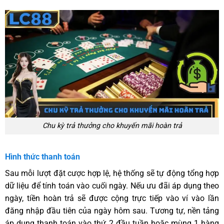
Chu kỳ trả thưởng cho khuyến mãi hoàn trả
Hình thức thanh toán
Sau mỗi lượt đặt cược hợp lệ, hệ thống sẽ tự động tổng hợp
dữ liệu để tính toán vào cuối ngày. Nếu ưu đãi áp dụng theo
ngày, tiền hoàn trả sẽ được cộng trực tiếp vào ví vào lần
đăng nhập đầu tiên của ngày hôm sau. Tương tự, nền tảng
áp dụng thanh toán vào thứ 2 đầu tuần hoặc mùng 1 hàng