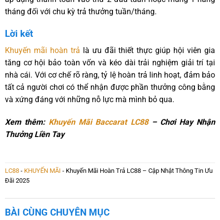
tháng đối với chu kỳ trả thưởng tuần/tháng.
Lời kết
Khuyến mãi hoàn trả
là ưu đãi thiết thực giúp hội viên gia
tăng cơ hội bảo toàn vốn và kéo dài trải nghiệm giải trí tại
nhà cái. Với cơ chế rõ ràng, tỷ lệ hoàn trả linh hoạt, đảm bảo
tất cả người chơi có thể nhận được phần thưởng công bằng
và xứng đáng với những nỗ lực mà mình bỏ qua.
Xem thêm:
Khuyến Mãi Baccarat LC88
– Chơi Hay Nhận
Thưởng Liền Tay
LC88
-
KHUYẾN MÃI
-
Khuyến Mãi Hoàn Trả LC88 – Cập Nhật Thông Tin Ưu
Đãi 2025
BÀI CÙNG CHUYÊN MỤC