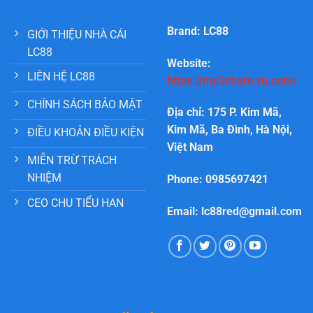
Brand: LC88
GIỚI THIỆU NHÀ CÁI
LC88
Website:
LIÊN HỆ LC88
https://mp3share.ru.com/
CHÍNH SÁCH BẢO MẬT
Địa chỉ: 175 P. Kim Mã,
Kim Mã, Ba Đình, Hà Nội,
ĐIỀU KHOẢN ĐIỀU KIỆN
Việt Nam
MIỄN TRỪ TRÁCH
NHIỆM
Phone: 0985697421
CEO CHU TIỂU HAN
Email:
lc88red@gmail.com