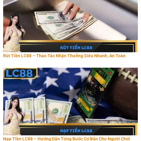
Rút Tiền LC88 – Thao Tác Nhận Thưởng Siêu Nhanh, An Toàn
Nạp Tiền LC88 – Hướng Dẫn Từng Bước Cơ Bản Cho Người Chơi