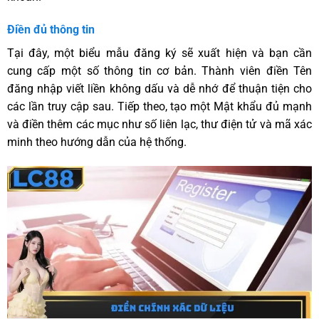
Điền đủ thông tin
Tại đây, một biểu mẫu đăng ký sẽ xuất hiện và bạn cần
cung cấp một số thông tin cơ bản. Thành viên điền Tên
đăng nhập viết liền không dấu và dễ nhớ để thuận tiện cho
các lần truy cập sau. Tiếp theo, tạo một Mật khẩu đủ mạnh
và điền thêm các mục như số liên lạc, thư điện tử và mã xác
minh theo hướng dẫn của hệ thống.