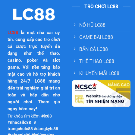
TRÒ CHƠI LC88
NỔ HŨ LC88
LC88
là một nhà cái uy
GAME BÀI LC88
tín, cung cấp các trò chơi
cá cược trực tuyến đa
BẮN CÁ LC88
dạng như thể thao,
casino, poker và slot
THỂ THAO LC88
game. Với nền tảng bảo
KHUYẾN MÃI LC88
mật cao và hỗ trợ khách
hàng 24/7, LC88 mang
đến trải nghiệm giải trí an
toàn và hấp dẫn cho
người chơi. Tham gia
ngay hôm nay!
Từ khóa tìm kiếm:
#lc88
#nhacailc88 #
trangchulc88 #dangkylc88
#taiapplc88 #lc88casino