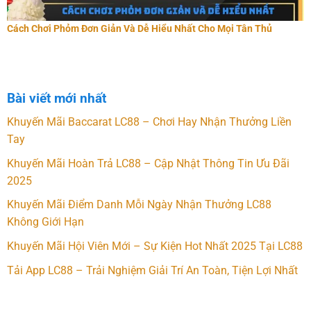
Cách Chơi Phỏm Đơn Giản Và Dễ Hiểu Nhất Cho Mọi Tân Thủ
Bài viết mới nhất
Khuyến Mãi Baccarat LC88 – Chơi Hay Nhận Thưởng Liền
Tay
Khuyến Mãi Hoàn Trả LC88 – Cập Nhật Thông Tin Ưu Đãi
2025
Khuyến Mãi Điểm Danh Mỗi Ngày Nhận Thưởng LC88
Không Giới Hạn
Khuyến Mãi Hội Viên Mới – Sự Kiện Hot Nhất 2025 Tại LC88
Tải App LC88 – Trải Nghiệm Giải Trí An Toàn, Tiện Lợi Nhất