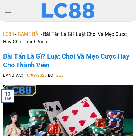
LC88
-
GAME BÀI
-
Bài Tấn Là Gì? Luật Chơi Và Mẹo Cược
Hay Cho Thành Viên
Bài Tấn Là Gì? Luật Chơi Và Mẹo Cược Hay
Cho Thành Viên
ĐĂNG VÀO
10/09/2025
BỞI
SEO
10
Th9