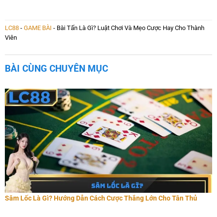
LC88
-
GAME BÀI
-
Bài Tấn Là Gì? Luật Chơi Và Mẹo Cược Hay Cho Thành
Viên
BÀI CÙNG CHUYÊN MỤC
Sâm Lốc Là Gì? Hướng Dẫn Cách Cược Thắng Lớn Cho Tân Thủ