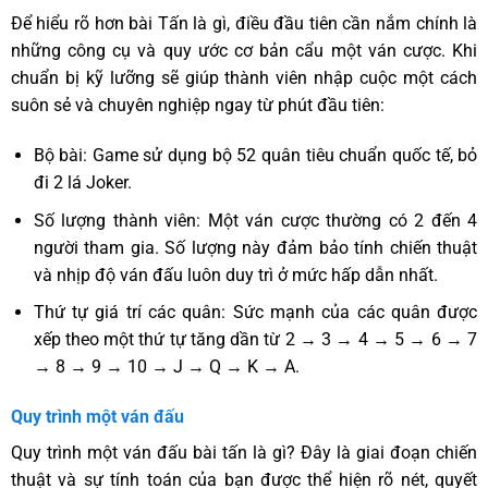
Để hiểu rõ hơn bài Tấn là gì, điều đầu tiên cần nắm chính là
những công cụ và quy ước cơ bản cẩu một ván cược. Khi
chuẩn bị kỹ lưỡng sẽ giúp thành viên nhập cuộc một cách
suôn sẻ và chuyên nghiệp ngay từ phút đầu tiên:
Bộ bài: Game sử dụng bộ 52 quân tiêu chuẩn quốc tế, bỏ
đi 2 lá Joker.
Số lượng thành viên: Một ván cược thường có 2 đến 4
người tham gia. Số lượng này đảm bảo tính chiến thuật
và nhịp độ ván đấu luôn duy trì ở mức hấp dẫn nhất.
Thứ tự giá trí các quân: Sức mạnh của các quân được
xếp theo một thứ tự tăng dần từ 2 → 3 → 4 → 5 → 6 → 7
→ 8 → 9 → 10 → J → Q → K → A.
Quy trình một ván đấu
Quy trình một ván đấu bài tấn là gì? Đây là giai đoạn chiến
thuật và sự tính toán của bạn được thể hiện rõ nét, quyết