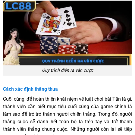
Quy trình diễn ra ván cược
Cách xác định thắng thua
Cuối cùng, để hoàn thiện khái niệm về luật chơi bài Tấn là gì,
thành viên cần biết mục tiêu cuối cùng của game chính là
làm sao để trỏ trở thành người chiến thắng. Trong đó, người
thắng cuộc sẽ đánh hết toàn bộ lá trên tay và trở thành
thành viên thắng chung cuộc. Những người còn lại sẽ tiếp