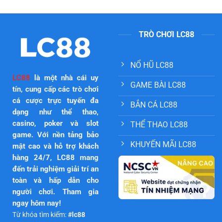
TRÒ CHƠI LC88
NỔ HŨ LC88
LC88
là một nhà cái uy
GAME BÀI LC88
tín, cung cấp các trò chơi
cá cược trực tuyến đa
BẮN CÁ LC88
dạng như thể thao,
casino, poker và slot
THỂ THAO LC88
game. Với nền tảng bảo
KHUYẾN MÃI LC88
mật cao và hỗ trợ khách
hàng 24/7, LC88 mang
đến trải nghiệm giải trí an
toàn và hấp dẫn cho
người chơi. Tham gia
ngay hôm nay!
Từ khóa tìm kiếm:
#lc88