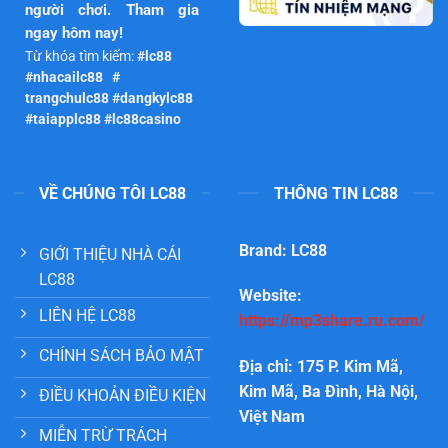
người chơi. Tham gia
ngay hôm nay!
Từ khóa tìm kiếm:
#lc88
#nhacailc88 #
trangchulc88 #dangkylc88
#taiapplc88 #lc88casino
VỀ CHÚNG TÔI LC88
THÔNG TIN LC88
Brand: LC88
GIỚI THIỆU NHÀ CÁI
LC88
Website:
LIÊN HỆ LC88
https://mp3share.ru.com/
CHÍNH SÁCH BẢO MẬT
Địa chỉ: 175 P. Kim Mã,
Kim Mã, Ba Đình, Hà Nội,
ĐIỀU KHOẢN ĐIỀU KIỆN
Việt Nam
MIỄN TRỪ TRÁCH