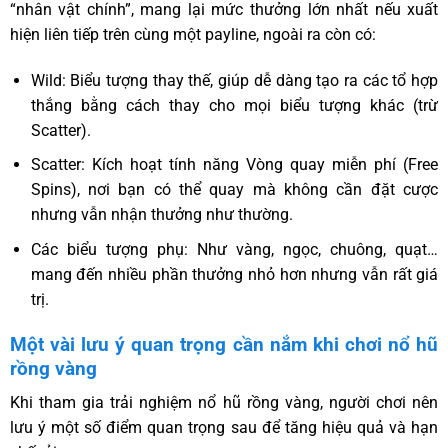
“nhân vật chính”, mang lại mức thưởng lớn nhất nếu xuất
hiện liên tiếp trên cùng một payline, ngoài ra còn có:
Wild: Biểu tượng thay thế, giúp dễ dàng tạo ra các tổ hợp
thắng bằng cách thay cho mọi biểu tượng khác (trừ
Scatter).
Scatter: Kích hoạt tính năng Vòng quay miễn phí (Free
Spins), nơi bạn có thể quay mà không cần đặt cược
nhưng vẫn nhận thưởng như thường.
Các biểu tượng phụ: Như vàng, ngọc, chuông, quạt…
mang đến nhiều phần thưởng nhỏ hơn nhưng vẫn rất giá
trị.
Một vài lưu ý quan trọng cần nắm khi chơi nổ hũ
rồng vàng
Khi tham gia trải nghiệm nổ hũ rồng vàng, người chơi nên
lưu ý một số điểm quan trọng sau để tăng hiệu quả và hạn