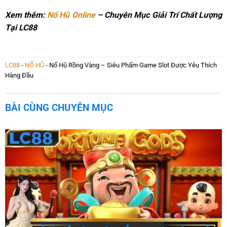
Xem thêm:
Nổ Hũ Online
– Chuyên Mục Giải Trí Chất Lượng
Tại LC88
LC88
-
NỔ HŨ
-
Nổ Hũ Rồng Vàng – Siêu Phẩm Game Slot Được Yêu Thích
Hàng Đầu
BÀI CÙNG CHUYÊN MỤC