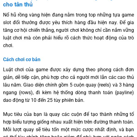
cho tân thủ
Nổ hũ rồng vàng hiện đang nằm trong top những tựa game
slot đổi thưởng được yêu thích hàng đầu hiện nay. Để gia
tăng cơ hội chiến thắng, người chơi không chỉ cần nắm vững
luật chơi mà còn phải hiểu rõ cách thức hoạt động của trò
chơi.
Cách chơi cơ bản
Luật chơi của game được xây dựng theo phong cách đơn
giản, dễ tiếp cận, phù hợp cho cả người mới lẫn các cao thủ
lâu năm. Giao diện chính gồm 5 cuộn quay (reels) và 3 hàng
ngang (rows), đi kèm hệ thống dòng thanh toán (payline)
dao động từ 10 đến 25 tùy phiên bản.
Mục tiêu của bạn là quay các cuộn để tạo thành những tổ
hợp biểu tượng giống nhau xuất hiện trên đường thanh toán.
Mỗi lượt quay sẽ tiêu tốn một mức cược nhất định, và bạn