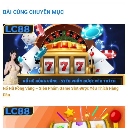
BÀI CÙNG CHUYÊN MỤC
Nổ Hũ Rồng Vàng – Siêu Phẩm Game Slot Được Yêu Thích Hàng
Đầu