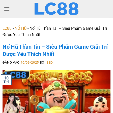
LC88
-
NỔ HŨ
-
Nổ Hũ Thần Tài – Siêu Phẩm Game Giải Trí
Được Yêu Thích Nhất
Nổ Hũ Thần Tài – Siêu Phẩm Game Giải Trí
Được Yêu Thích Nhất
ĐĂNG VÀO
10/09/2025
BỞI
SEO
10
Th9