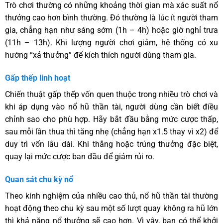
Trò chơi thường có những khoảng thời gian mà xác suất nổ
thưởng cao hơn bình thường. Đó thường là lúc ít người tham
gia, chẳng hạn như sáng sớm (1h – 4h) hoặc giờ nghỉ trưa
(11h – 13h). Khi lượng người chơi giảm, hệ thống có xu
hướng “xả thưởng” để kích thích người dùng tham gia.
Gấp thếp linh hoạt
Chiến thuật gấp thếp vốn quen thuộc trong nhiều trò chơi và
khi áp dụng vào nổ hũ thần tài, người dùng cần biết điều
chỉnh sao cho phù hợp. Hãy bắt đầu bằng mức cược thấp,
sau mỗi lần thua thì tăng nhẹ (chẳng hạn x1.5 thay vì x2) để
duy trì vốn lâu dài. Khi thắng hoặc trúng thưởng đặc biệt,
quay lại mức cược ban đầu để giảm rủi ro.
Quan sát chu kỳ nổ
Theo kinh nghiệm của nhiều cao thủ, nổ hũ thần tài thường
hoạt động theo chu kỳ sau một số lượt quay không ra hũ lớn
thì khả năng nổ thưởng sẽ cao hơn. Vì vậy, bạn có thể khởi