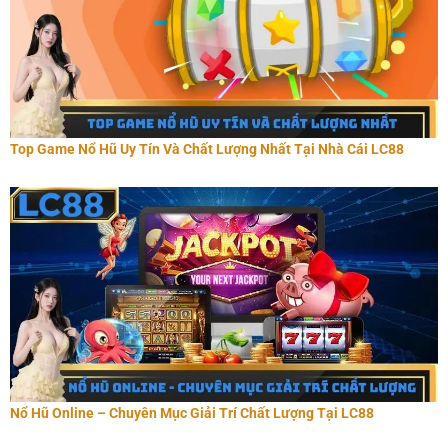
Top Game Nổ Hũ Uy Tín Và Chất Lượng Nhất Tại Nhà Cái LC88
Nổ Hũ Online – Chuyên Mục Giải Trí Chất Lượng Tại LC88