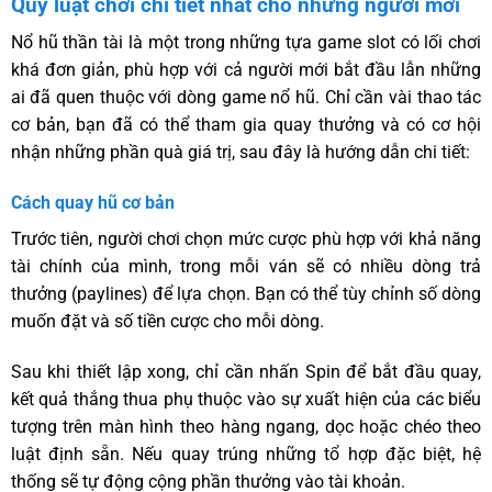
Quy luật chơi chi tiết nhất cho những người mới
Nổ hũ thần tài là một trong những tựa game slot có lối chơi
khá đơn giản, phù hợp với cả người mới bắt đầu lẫn những
ai đã quen thuộc với dòng game nổ hũ. Chỉ cần vài thao tác
cơ bản, bạn đã có thể tham gia quay thưởng và có cơ hội
nhận những phần quà giá trị, sau đây là hướng dẫn chi tiết:
Cách quay hũ cơ bản
Trước tiên, người chơi chọn mức cược phù hợp với khả năng
tài chính của mình, trong mỗi ván sẽ có nhiều dòng trả
thưởng (paylines) để lựa chọn. Bạn có thể tùy chỉnh số dòng
muốn đặt và số tiền cược cho mỗi dòng.
Sau khi thiết lập xong, chỉ cần nhấn Spin để bắt đầu quay,
kết quả thắng thua phụ thuộc vào sự xuất hiện của các biểu
tượng trên màn hình theo hàng ngang, dọc hoặc chéo theo
luật định sẵn. Nếu quay trúng những tổ hợp đặc biệt, hệ
thống sẽ tự động cộng phần thưởng vào tài khoản.