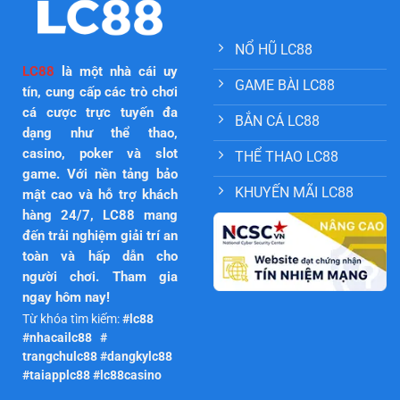
NỔ HŨ LC88
LC88
là một nhà cái uy
GAME BÀI LC88
tín, cung cấp các trò chơi
cá cược trực tuyến đa
BẮN CÁ LC88
dạng như thể thao,
casino, poker và slot
THỂ THAO LC88
game. Với nền tảng bảo
KHUYẾN MÃI LC88
mật cao và hỗ trợ khách
hàng 24/7, LC88 mang
đến trải nghiệm giải trí an
toàn và hấp dẫn cho
người chơi. Tham gia
ngay hôm nay!
Từ khóa tìm kiếm:
#lc88
#nhacailc88 #
trangchulc88 #dangkylc88
#taiapplc88 #lc88casino