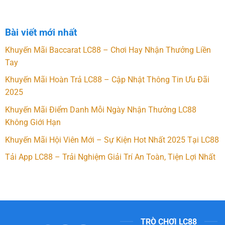
Bài viết mới nhất
Khuyến Mãi Baccarat LC88 – Chơi Hay Nhận Thưởng Liền
Tay
Khuyến Mãi Hoàn Trả LC88 – Cập Nhật Thông Tin Ưu Đãi
2025
Khuyến Mãi Điểm Danh Mỗi Ngày Nhận Thưởng LC88
Không Giới Hạn
Khuyến Mãi Hội Viên Mới – Sự Kiện Hot Nhất 2025 Tại LC88
Tải App LC88 – Trải Nghiệm Giải Trí An Toàn, Tiện Lợi Nhất
TRÒ CHƠI LC88