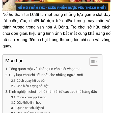
Nổ hũ thần tài LC88 là một trong những tựa game slot đầy
lôi cuốn, được thiết kế dựa trên biểu tượng may mắn và
thịnh vượng trong văn hóa Á Đông. Trò chơi sở hữu cách
chơi đơn giản, hiệu ứng hình ảnh bắt mắt cùng khả năng nổ
hũ cao, mang đến cơ hội trúng thưởng lớn chỉ sau vài vòng
quay.
Mục Lục
Tổng quan một vài thông tin cần biết về game
Quy luật chơi chi tiết nhất cho những người mới
Cách quay hũ cơ bản
Các biểu tượng nổi bật
Kinh nghiệm chơi nổ hũ thần tài từ các cao thủ hàng đầu
Chọn khung giờ vàng
Gấp thếp linh hoạt
Quan sát chu kỳ nổ