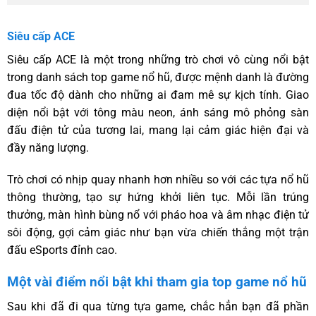
Siêu cấp ACE
Siêu cấp ACE là một trong những trò chơi vô cùng nổi bật
trong danh sách top game nổ hũ, được mệnh danh là đường
đua tốc độ dành cho những ai đam mê sự kịch tính. Giao
diện nổi bật với tông màu neon, ánh sáng mô phỏng sàn
đấu điện tử của tương lai, mang lại cảm giác hiện đại và
đầy năng lượng.
Trò chơi có nhịp quay nhanh hơn nhiều so với các tựa nổ hũ
thông thường, tạo sự hứng khởi liên tục. Mỗi lần trúng
thưởng, màn hình bùng nổ với pháo hoa và âm nhạc điện tử
sôi động, gợi cảm giác như bạn vừa chiến thắng một trận
đấu eSports đỉnh cao.
Một vài điểm nổi bật khi tham gia top game nổ hũ
Sau khi đã đi qua từng tựa game, chắc hẳn bạn đã phần