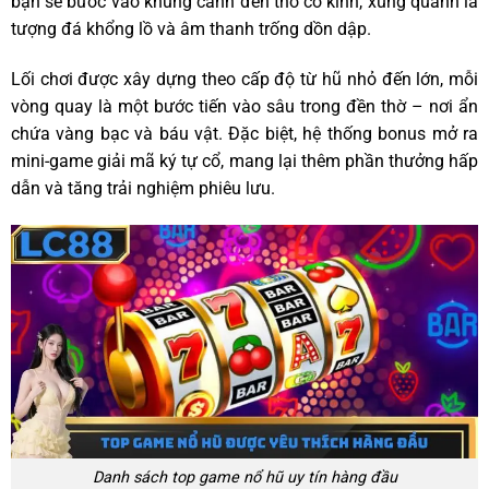
bạn sẽ bước vào khung cảnh đền thờ cổ kính, xung quanh là
tượng đá khổng lồ và âm thanh trống dồn dập.
Lối chơi được xây dựng theo cấp độ từ hũ nhỏ đến lớn, mỗi
vòng quay là một bước tiến vào sâu trong đền thờ – nơi ẩn
chứa vàng bạc và báu vật. Đặc biệt, hệ thống bonus mở ra
mini-game giải mã ký tự cổ, mang lại thêm phần thưởng hấp
dẫn và tăng trải nghiệm phiêu lưu.
Danh sách top game nổ hũ uy tín hàng đầu