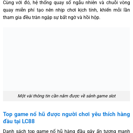
Cùng với đó, hệ thống quay số ngẫu nhiên và chuỗi vòng
quay miễn phí tạo nên nhịp chơi kịch tính, khiến mỗi lần
tham gia đều tràn ngập sự bất ngờ và hồi hộp.
Một vài thông tin cần nắm được về sảnh game slot
Top game nổ hũ được người chơi yêu thích hàng
đầu tại LC88
Danh sách top game nổ hũ hàng đầu gây ấn tượng mạnh