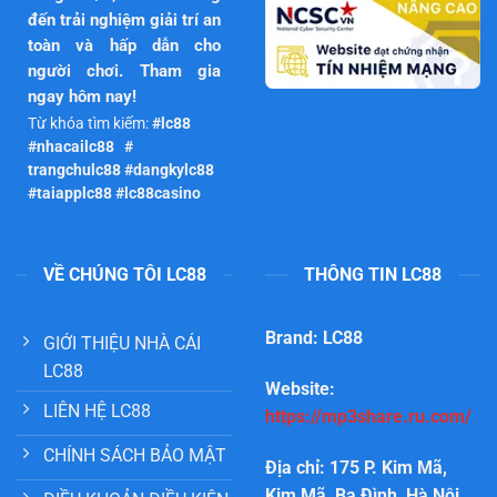
đến trải nghiệm giải trí an
toàn và hấp dẫn cho
người chơi. Tham gia
ngay hôm nay!
Từ khóa tìm kiếm:
#lc88
#nhacailc88 #
trangchulc88 #dangkylc88
#taiapplc88 #lc88casino
VỀ CHÚNG TÔI LC88
THÔNG TIN LC88
Brand: LC88
GIỚI THIỆU NHÀ CÁI
LC88
Website:
LIÊN HỆ LC88
https://mp3share.ru.com/
CHÍNH SÁCH BẢO MẬT
Địa chỉ: 175 P. Kim Mã,
Kim Mã, Ba Đình, Hà Nội,