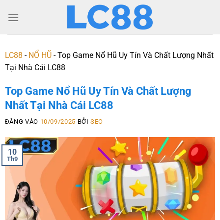
LC88
-
NỔ HŨ
-
Top Game Nổ Hũ Uy Tín Và Chất Lượng Nhất
Tại Nhà Cái LC88
Top Game Nổ Hũ Uy Tín Và Chất Lượng
Nhất Tại Nhà Cái LC88
ĐĂNG VÀO
10/09/2025
BỞI
SEO
10
Th9