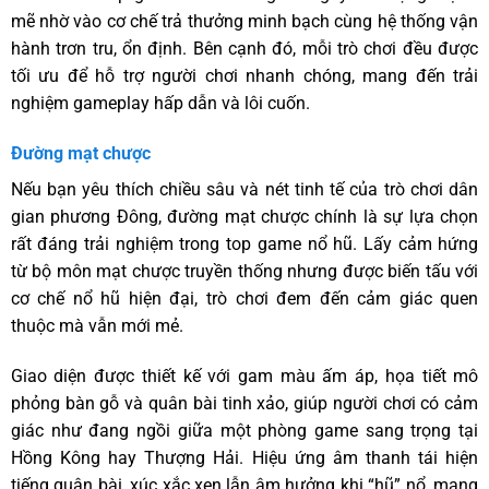
mẽ nhờ vào cơ chế trả thưởng minh bạch cùng hệ thống vận
hành trơn tru, ổn định. Bên cạnh đó, mỗi trò chơi đều được
tối ưu để hỗ trợ người chơi nhanh chóng, mang đến trải
nghiệm gameplay hấp dẫn và lôi cuốn.
Đường mạt chược
Nếu bạn yêu thích chiều sâu và nét tinh tế của trò chơi dân
gian phương Đông, đường mạt chược chính là sự lựa chọn
rất đáng trải nghiệm trong top game nổ hũ. Lấy cảm hứng
từ bộ môn mạt chược truyền thống nhưng được biến tấu với
cơ chế nổ hũ hiện đại, trò chơi đem đến cảm giác quen
thuộc mà vẫn mới mẻ.
Giao diện được thiết kế với gam màu ấm áp, họa tiết mô
phỏng bàn gỗ và quân bài tinh xảo, giúp người chơi có cảm
giác như đang ngồi giữa một phòng game sang trọng tại
Hồng Kông hay Thượng Hải. Hiệu ứng âm thanh tái hiện
tiếng quân bài, xúc xắc xen lẫn âm hưởng khi “hũ” nổ, mang